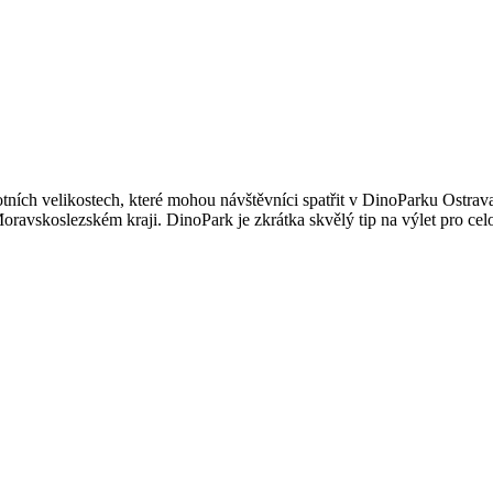
tních velikostech, které mohou návštěvníci spatřit v DinoParku Ostra
oravskoslezském kraji. DinoPark je zkrátka skvělý tip na výlet pro cel