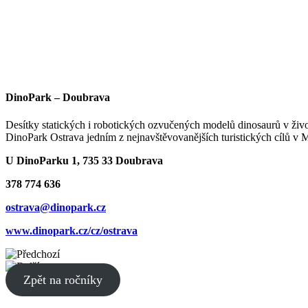
DinoPark – Doubrava
Desítky statických i robotických ozvučených modelů dinosaurů v živo
DinoPark Ostrava jedním z nejnavštěvovanějších turistických cílů v M
U DinoParku 1, 735 33 Doubrava
378 774 636
ostrava@dinopark.cz
www.dinopark.cz/cz/ostrava
Zpět na ročníky