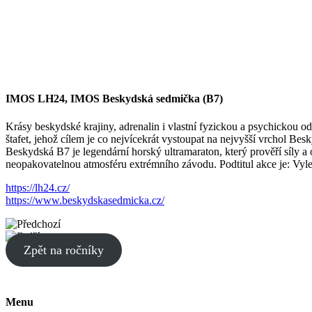
IMOS LH24, IMOS Beskydská sedmička (B7)
Krásy beskydské krajiny, adrenalin i vlastní fyzickou a psychickou 
štafet, jehož cílem je co nejvícekrát vystoupat na nejvyšší vrchol Be
Beskydská B7 je legendární horský ultramaraton, který prověří síly 
neopakovatelnou atmosféru extrémního závodu. Podtitul akce je: Vyl
https://lh24.cz/
https://www.beskydskasedmicka.cz/
Zpět na ročníky
Menu