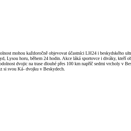
odolnost mohou každoročně objevovat účastníci LH24 i beskydského ultr
skyd, Lysou horu, během 24 hodin. Akce láká sportovce i diváky, kteří 
a odolnost dvojic na trase dlouhé přes 100 km napříč sedmi vrcholy v 
ez si svou Ká- dvojku v Beskydech.