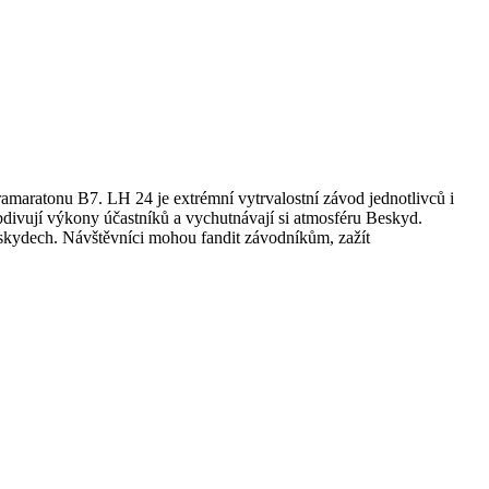
amaratonu B7. LH 24 je extrémní vytrvalostní závod jednotlivců i
obdivují výkony účastníků a vychutnávají si atmosféru Beskyd.
Beskydech. Návštěvníci mohou fandit závodníkům, zažít