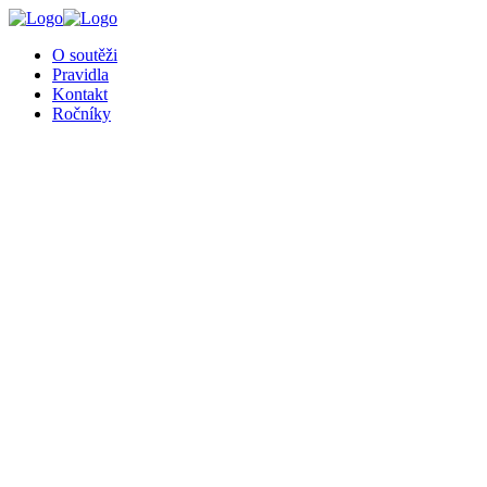
╳
O soutěži
Pravidla
Kontakt
Ročníky