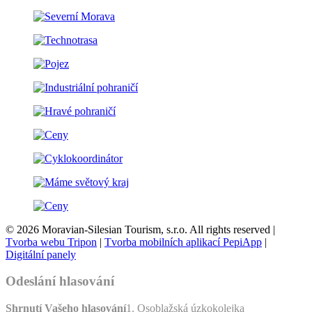
© 2026 Moravian-Silesian Tourism, s.r.o. All rights reserved |
Tvorba webu Tripon
|
Tvorba mobilních aplikací PepiApp
|
Digitální panely
Odeslání hlasování
Shrnutí Vašeho hlasování
1. Osoblažská úzkokolejka