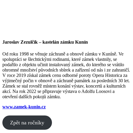
Jaroslav Zezulčík – kastelán zámku Kunín
Od roku 1998 se věnuje záchraně a obnově zámku v Kuníně. Ve
spolupráci se šlechtickými rodinami, které zámek vlastnily, se
podařilo z objektu učinit instalovaný zámek, do kterého se vrátilo
ohromné množství původních sbírek a zařízení od nás i ze zahraničí.
V roce 2019 získal zámek cenu odborné poroty Opera Historica za
výjimečný počin v obnově a záchraně památek za posledních 30 let.
Zámek se stal rovněž místem konání výstav, koncertů a kulturních
akcí. Na rok 2022 se připravuje výstava o Adolfu Loosovi a
otevření dalších pokojů zámku.
www.zamek-kunin.cz
Zpět na ročníky