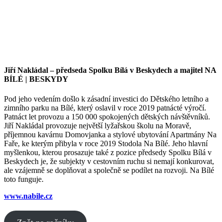
Jiří Nakládal – předseda Spolku Bílá v Beskydech a majitel NA
BÍLÉ | BESKYDY
Pod jeho vedením došlo k zásadní investici do Dětského letního a
zimního parku na Bílé, který oslavil v roce 2019 patnácté výročí.
Patnáct let provozu a 150 000 spokojených dětských návštěvníků.
Jiří Nakládal provozuje největší lyžařskou školu na Moravě,
příjemnou kavárnu Domovjanka a stylové ubytování Apartmány Na
Faře, ke kterým přibyla v roce 2019 Stodola Na Bílé. Jeho hlavní
myšlenkou, kterou prosazuje také z pozice předsedy Spolku Bílá v
Beskydech je, že subjekty v cestovním ruchu si nemají konkurovat,
ale vzájemně se doplňovat a společně se podílet na rozvoji. Na Bílé
toto funguje.
www.nabile.cz