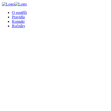
╳
O soutěži
Pravidla
Kontakt
Ročníky