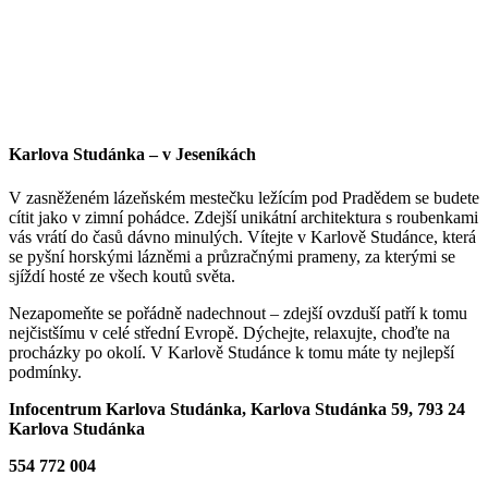
Karlova Studánka – v Jeseníkách
V zasněženém lázeňském mestečku ležícím pod Pradědem se budete
cítit jako v zimní pohádce. Zdejší unikátní architektura s roubenkami
vás vrátí do časů dávno minulých. Vítejte v Karlově Studánce, která
se pyšní horskými lázněmi a průzračnými prameny, za kterými se
sjíždí hosté ze všech koutů světa.
Nezapomeňte se pořádně nadechnout – zdejší ovzduší patří k tomu
nejčistšímu v celé střední Evropě. Dýchejte, relaxujte, choďte na
procházky po okolí. V Karlově Studánce k tomu máte ty nejlepší
podmínky.
Infocentrum Karlova Studánka, Karlova Studánka 59, 793 24
Karlova Studánka
554 772 004