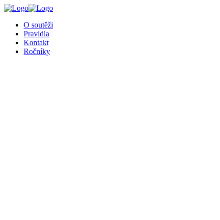
╳
O soutěži
Pravidla
Kontakt
Ročníky