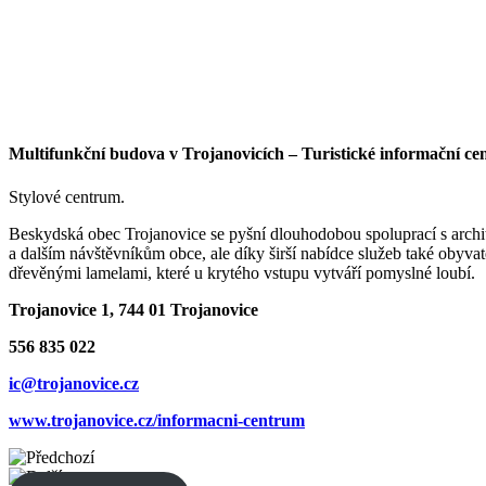
Multifunkční budova v Trojanovicích – Turistické informační c
Stylové centrum.
Beskydská obec Trojanovice se pyšní dlouhodobou spoluprací s archi
a dalším návštěvníkům obce, ale díky širší nabídce služeb také obyva
dřevěnými lamelami, které u krytého vstupu vytváří pomyslné loubí.
Trojanovice 1, 744 01 Trojanovice
556 835 022
ic@trojanovice.cz
www.trojanovice.cz/informacni-centrum