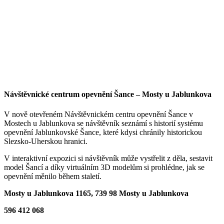
Návštěvnické centrum opevnění Šance – Mosty u Jablunkova
V nově otevřeném Návštěvnickém centru opevnění Šance v
Mostech u Jablunkova se návštěvník seznámí s historií systému
opevnění Jablunkovské Šance, které kdysi chránily historickou
Slezsko-Uherskou hranici.
V interaktivní expozici si návštěvník může vystřelit z děla, sestavit
model Šancí a díky virtuálním 3D modelům si prohlédne, jak se
opevnění měnilo během staletí.
Mosty u Jablunkova 1165, 739 98 Mosty u Jablunkova
596 412 068