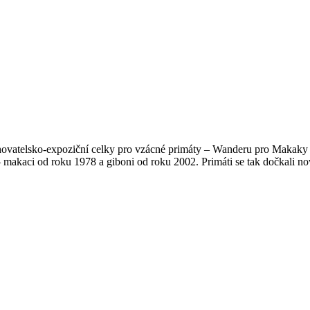
ovatelsko-expoziční celky pro vzácné primáty – Wanderu pro Makaky l
– makaci od roku 1978 a giboni od roku 2002. Primáti se tak dočkali no