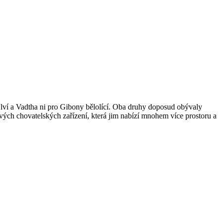
ví a Vadtha ni pro Gibony bělolící. Oba druhy doposud obývaly
vých chovatelských zařízení, která jim nabízí mnohem více prostoru a