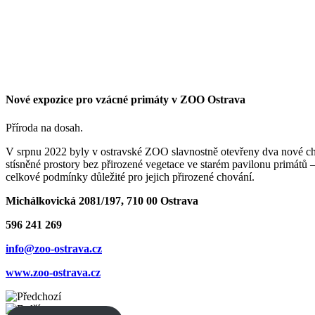
Nové expozice pro vzácné primáty v ZOO Ostrava
Příroda na dosah.
V srpnu 2022 byly v ostravské ZOO slavnostně otevřeny dva nové ch
stísněné prostory bez přirozené vegetace ve starém pavilonu primátů 
celkové podmínky důležité pro jejich přirozené chování.
Michálkovická 2081/197, 710 00 Ostrava
596 241 269
info@zoo-ostrava.cz
www.zoo-ostrava.cz