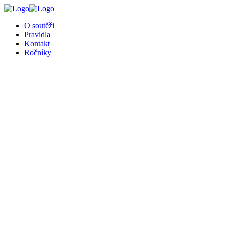
╳
O soutěži
Pravidla
Kontakt
Ročníky