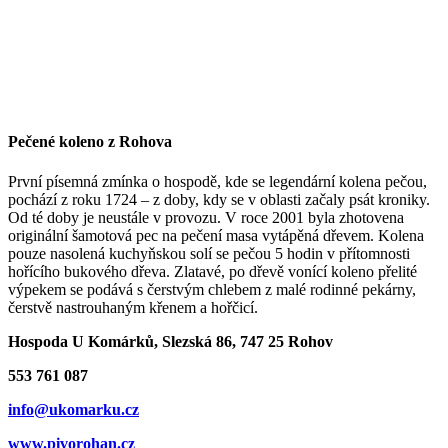
Pečené koleno z Rohova
První písemná zmínka o hospodě, kde se legendární kolena pečou,
pochází z roku 1724 – z doby, kdy se v oblasti začaly psát kroniky.
Od té doby je neustále v provozu. V roce 2001 byla zhotovena
originální šamotová pec na pečení masa vytápěná dřevem. Kolena
pouze nasolená kuchyňskou solí se pečou 5 hodin v přítomnosti
hořícího bukového dřeva. Zlatavé, po dřevě vonící koleno přelité
výpekem se podává s čerstvým chlebem z malé rodinné pekárny,
čerstvě nastrouhaným křenem a hořčicí.
Hospoda U Komárků, Slezská 86, 747 25 Rohov
553 761 087
info@ukomarku.cz
www.pivorohan.cz