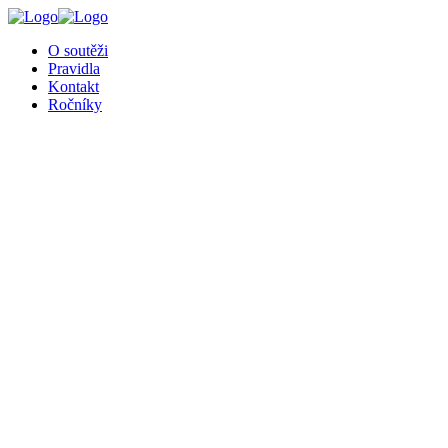
╳
O soutěži
Pravidla
Kontakt
Ročníky