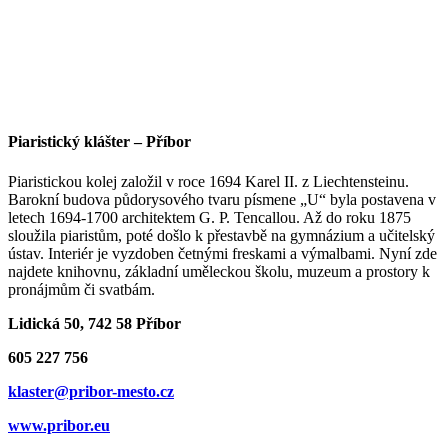
Piaristický klášter – Příbor
Piaristickou kolej založil v roce 1694 Karel II. z Liechtensteinu.
Barokní budova půdorysového tvaru písmene „U“ byla postavena v
letech 1694-1700 architektem G. P. Tencallou. Až do roku 1875
sloužila piaristům, poté došlo k přestavbě na gymnázium a učitelský
ústav. Interiér je vyzdoben četnými freskami a výmalbami. Nyní zde
najdete knihovnu, základní uměleckou školu, muzeum a prostory k
pronájmům či svatbám.
Lidická 50, 742 58 Příbor
605 227 756
klaster@pribor-mesto.cz
www.pribor.eu