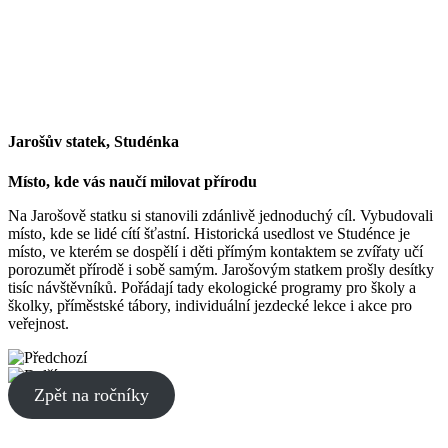
Jarošův statek, Studénka
Místo, kde vás naučí milovat přírodu
Na Jarošově statku si stanovili zdánlivě jednoduchý cíl. Vybudovali
místo, kde se lidé cítí šťastní. Historická usedlost ve Studénce je
místo, ve kterém se dospělí i děti přímým kontaktem se zvířaty učí
porozumět přírodě i sobě samým. Jarošovým statkem prošly desítky
tisíc návštěvníků. Pořádají tady ekologické programy pro školy a
školky, příměstské tábory, individuální jezdecké lekce i akce pro
veřejnost.
Zpět na ročníky