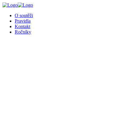
╳
O soutěži
Pravidla
Kontakt
Ročníky