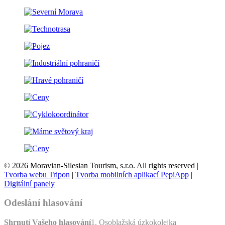
© 2026 Moravian-Silesian Tourism, s.r.o. All rights reserved |
Tvorba webu Tripon
|
Tvorba mobilních aplikací PepiApp
|
Digitální panely
Odeslání hlasování
Shrnutí Vašeho hlasování
1. Osoblažská úzkokolejka