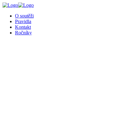
╳
O soutěži
Pravidla
Kontakt
Ročníky