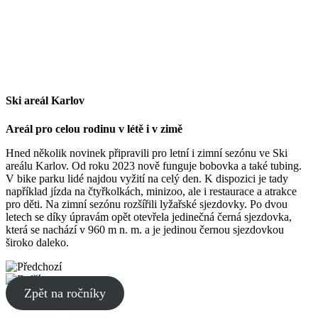
Ski areál Karlov
Areál pro celou rodinu v létě i v zimě
Hned několik novinek připravili pro letní i zimní sezónu ve Ski
areálu Karlov. Od roku 2023 nově funguje bobovka a také tubing.
V bike parku lidé najdou vyžití na celý den. K dispozici je tady
například jízda na čtyřkolkách, minizoo, ale i restaurace a atrakce
pro děti. Na zimní sezónu rozšířili lyžařské sjezdovky. Po dvou
letech se díky úpravám opět otevřela jedinečná černá sjezdovka,
která se nachází v 960 m n. m. a je jedinou černou sjezdovkou
široko daleko.
Zpět na ročníky