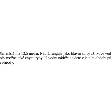
bším místě má 13,5 metrů. Nádrž funguje jako hlavní zdroj užitkové 
tady možné také chytat ryby. U vodní nádrže najdete v letním období p
í přírody.