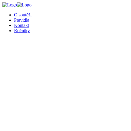
╳
O soutěži
Pravidla
Kontakt
Ročníky