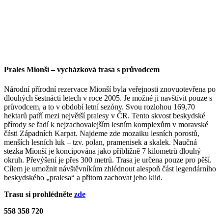
Prales Mionší – vycházková trasa s průvodcem
Národní přírodní rezervace Mionší byla veřejnosti znovuotevřena po
dlouhých šestnácti letech v roce 2005. Je možné ji navštívit pouze s
průvodcem, a to v období letní sezóny. Svou rozlohou 169,70
hektarů patří mezi největší pralesy v ČR. Tento skvost beskydské
přírody se řadí k nejzachovalejším lesním komplexům v moravské
části Západních Karpat. Najdeme zde mozaiku lesních porostů,
menších lesních luk – tzv. polan, pramenisek a skalek. Naučná
stezka Mionší je koncipována jako přibližně 7 kilometrů dlouhý
okruh. Převýšení je přes 300 metrů. Trasa je určena pouze pro pěší.
Cílem je umožnit návštěvníkům zhlédnout alespoň část legendárního
beskydského „pralesa“ a přitom zachovat jeho klid.
Trasu si prohlédněte
zde
558 358 720