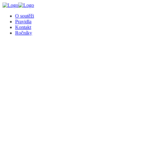
╳
O soutěži
Pravidla
Kontakt
Ročníky