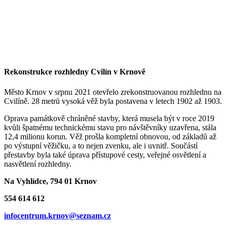
Rekonstrukce rozhledny Cvilín v Krnově
Město Krnov v srpnu 2021 otevřelo zrekonstruovanou rozhlednu na
Cvilíně. 28 metrů vysoká věž byla postavena v letech 1902 až 1903.
Oprava památkově chráněné stavby, která musela být v roce 2019
kvůli špatnému technickému stavu pro návštěvníky uzavřena, stála
12,4 milionu korun. Věž prošla kompletní obnovou, od základů až
po výstupní věžičku, a to nejen zvenku, ale i uvnitř. Součástí
přestavby byla také úprava přístupové cesty, veřejné osvětlení a
nasvětlení rozhledny.
Na Vyhlídce, 794 01 Krnov
554 614 612
infocentrum.krnov@seznam.cz