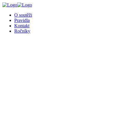
╳
O soutěži
Pravidla
Kontakt
Ročníky