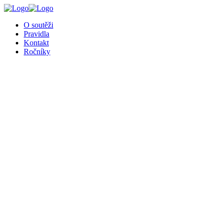
╳
O soutěži
Pravidla
Kontakt
Ročníky