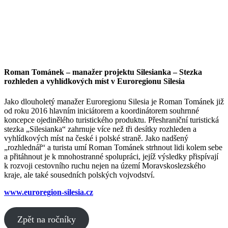
Roman Tománek – manažer projektu Silesianka – Stezka
rozhleden a vyhlídkových míst v Euroregionu Silesia
Jako dlouholetý manažer Euroregionu Silesia je Roman Tománek již
od roku 2016 hlavním iniciátorem a koordinátorem souhrnné
koncepce ojedinělého turistického produktu. Přeshraniční turistická
stezka „Silesianka“ zahrnuje více než tři desítky rozhleden a
vyhlídkových míst na české i polské straně. Jako nadšený
„rozhlednář“ a turista umí Roman Tománek strhnout lidi kolem sebe
a přitáhnout je k mnohostranné spolupráci, jejíž výsledky přispívají
k rozvoji cestovního ruchu nejen na území Moravskoslezského
kraje, ale také sousedních polských vojvodství.
www.euroregion-silesia.cz
Zpět na ročníky