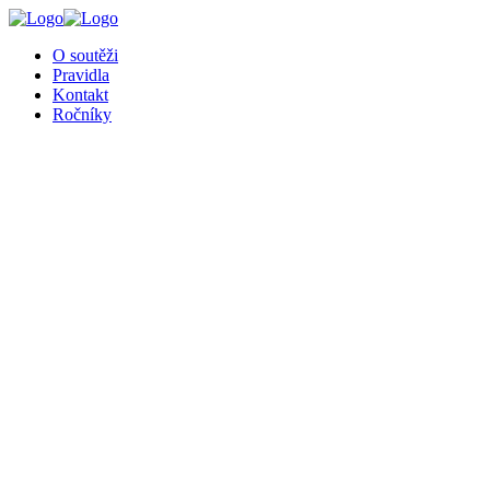
╳
O soutěži
Pravidla
Kontakt
Ročníky