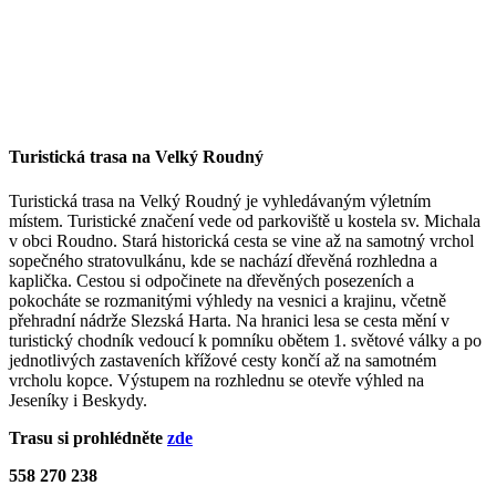
Turistická trasa na Velký Roudný
Turistická trasa na Velký Roudný je vyhledávaným výletním
místem. Turistické značení vede od parkoviště u kostela sv. Michala
v obci Roudno. Stará historická cesta se vine až na samotný vrchol
sopečného stratovulkánu, kde se nachází dřevěná rozhledna a
kaplička. Cestou si odpočinete na dřevěných posezeních a
pokocháte se rozmanitými výhledy na vesnici a krajinu, včetně
přehradní nádrže Slezská Harta. Na hranici lesa se cesta mění v
turistický chodník vedoucí k pomníku obětem 1. světové války a po
jednotlivých zastaveních křížové cesty končí až na samotném
vrcholu kopce. Výstupem na rozhlednu se otevře výhled na
Jeseníky i Beskydy.
Trasu si prohlédněte
zde
558 270 238