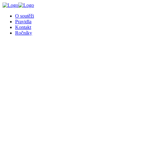
╳
O soutěži
Pravidla
Kontakt
Ročníky