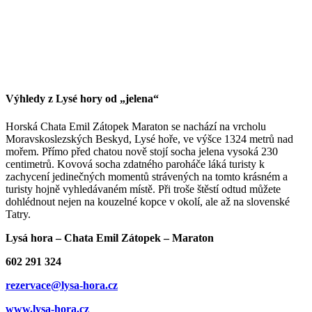
Výhledy z Lysé hory od „jelena“
Horská Chata Emil Zátopek Maraton se nachází na vrcholu
Moravskoslezských Beskyd, Lysé hoře, ve výšce 1324 metrů nad
mořem. Přímo před chatou nově stojí socha jelena vysoká 230
centimetrů. Kovová socha zdatného paroháče láká turisty k
zachycení jedinečných momentů strávených na tomto krásném a
turisty hojně vyhledávaném místě. Při troše štěstí odtud můžete
dohlédnout nejen na kouzelné kopce v okolí, ale až na slovenské
Tatry.
Lysá hora – Chata Emil Zátopek – Maraton
602 291 324
rezervace@lysa-hora.cz
www.lysa-hora.cz