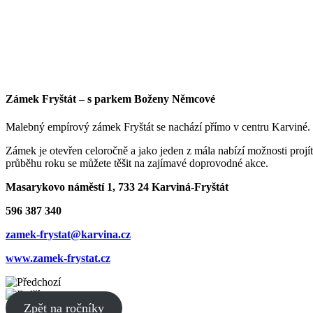
Zámek Fryštát – s parkem Boženy Němcové
Malebný empírový zámek Fryštát se nachází přímo v centru Karviné. 
Zámek je otevřen celoročně a jako jeden z mála nabízí možnosti projí
průběhu roku se můžete těšit na zajímavé doprovodné akce.
Masarykovo náměstí 1, 733 24 Karviná-Fryštát
596 387 340
zamek-frystat@karvina.cz
www.zamek-frystat.cz
Zpět na ročníky