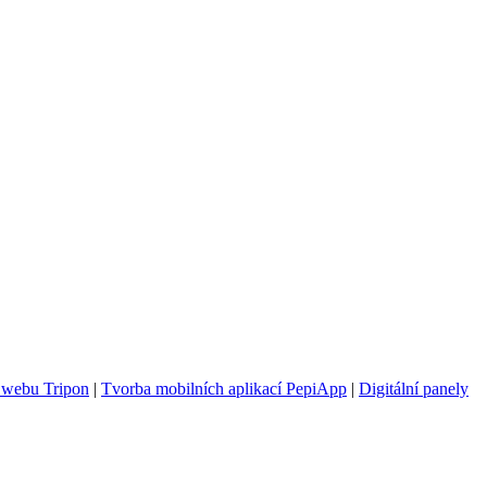
 webu Tripon
|
Tvorba mobilních aplikací PepiApp
|
Digitální panely