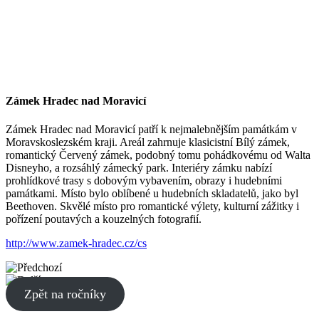
Zámek Hradec nad Moravicí
Zámek Hradec nad Moravicí patří k nejmalebnějším památkám v
Moravskoslezském kraji. Areál zahrnuje klasicistní Bílý zámek,
romantický Červený zámek, podobný tomu pohádkovému od Walta
Disneyho, a rozsáhlý zámecký park. Interiéry zámku nabízí
prohlídkové trasy s dobovým vybavením, obrazy i hudebními
památkami. Místo bylo oblíbené u hudebních skladatelů, jako byl
Beethoven. Skvělé místo pro romantické výlety, kulturní zážitky i
pořízení poutavých a kouzelných fotografií.
http://www.zamek-hradec.cz/cs
Zpět na ročníky