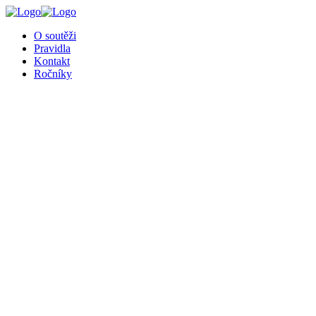
╳
O soutěži
Pravidla
Kontakt
Ročníky