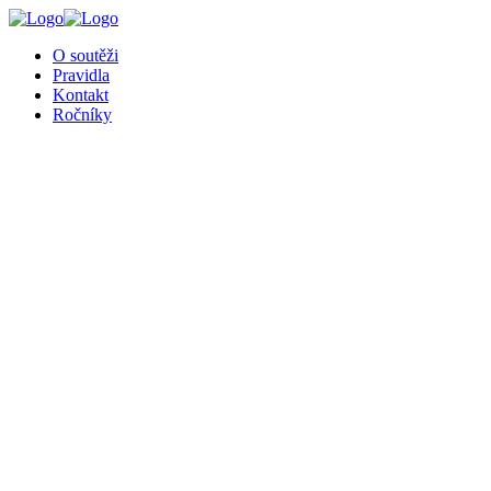
╳
O soutěži
Pravidla
Kontakt
Ročníky