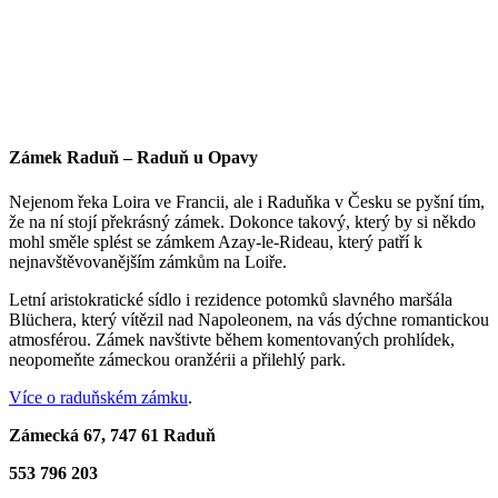
Zámek Raduň – Raduň u Opavy
Nejenom řeka Loira ve Francii, ale i Raduňka v Česku se pyšní tím,
že na ní stojí překrásný zámek. Dokonce takový, který by si někdo
mohl směle splést se zámkem Azay-le-Rideau, který patří k
nejnavštěvovanějším zámkům na Loiře.
Letní aristokratické sídlo i rezidence potomků slavného maršála
Blüchera, který vítězil nad Napoleonem, na vás dýchne romantickou
atmosférou. Zámek navštivte během komentovaných prohlídek,
neopomeňte zámeckou oranžérii a přilehlý park.
Více o raduňském zámku
.
Zámecká 67, 747 61 Raduň
553 796 203