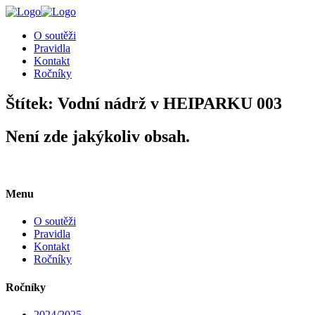
╳
O soutěži
Pravidla
Kontakt
Ročníky
Štítek:
Vodní nádrž v HEIPARKU 003
Není zde jakýkoliv obsah.
Menu
O soutěži
Pravidla
Kontakt
Ročníky
Ročníky
2024/2025