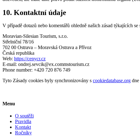
10. Kontaktní údaje
V případě dotazů nebo komentářů ohledně našich zásad týkajících se 
Moravian-Silesian Tourism, s.r.o.
Střelniční 78/16
702 00 Ostrava – Moravská Ostrava a Přívoz
Česká republika
Web:
https://cenycr.cz
E-mail:
ondrej.sevcik@
ex.com
mstourism.cz
Phone number: +420 720 876 749
Tyto Zásady cookies byly synchronizovány s
cookiedatabase.org
dne 
Menu
O soutěži
Pravidla
Kontakt
Ročníky