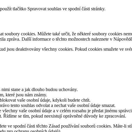
oužít tlačítko Spravovat souhlas ve spodní části stránky.
 soubory cookies. Můžete také určit, že některé soubory cookies nemus
zila zpráva. Další informace o těchto možnostech naleznete v Nápovědě
ud jsou deaktivovány všechny cookies. Pokud cookies smažete ve své
s nimi stane a jak dlouho budou uchovány.
ům, které jsou nám známy.
blokovat vaše osobní údaje, kdykoli budete chtít.
rávo tento souhlas odvolat a nechat vaše osobní údaje smazat.
 všechny vaše osobní údaje a v celém rozsahu je předat jinému správci
t. Řídíme se tím, pokud neexistují oprávněné důvody ke zpracování.
dete ve spodní části těchto Zásad používání souborů cookies. Máte-li st
řadu pro ochranu osobních údajů).