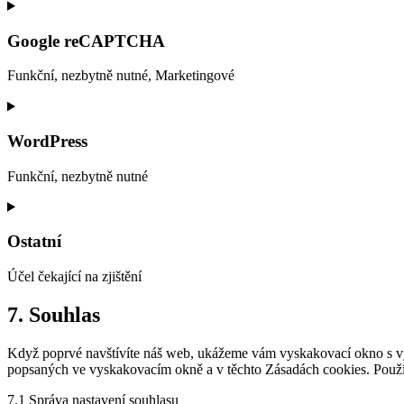
Google reCAPTCHA
Funkční, nezbytně nutné, Marketingové
Consent
to
service
WordPress
google-
recaptcha
Funkční, nezbytně nutné
Consent
to
service
Ostatní
wordpress
Účel čekající na zjištění
Consent
7. Souhlas
to
service
Když poprvé navštívíte náš web, ukážeme vám vyskakovací okno s vysv
ostatní
popsaných ve vyskakovacím okně a v těchto Zásadách cookies. Použív
7.1 Správa nastavení souhlasu