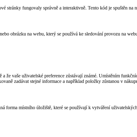
vé stránky fungovaly správně a interaktivně. Tento kód je spuštěn na 
 nebo obrázku na webu, který se používá ke sledování provozu na web
ávně a že vaše uživatelské preference zůstávají známé. Umístěním funk
vaně zadávat stejné informace a například položky zůstanou v nákupn
ná forma místního úložiště, které se používají k vytváření uživatelskýc