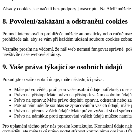
Zásady cookies jste načetli bez podpory javascriptu. Na AMP můžete p
8. Povolení/zakázání a odstranění cookies
Pomocí internetového prohlížeče můžete automaticky nebo ručně mazat
prohlížeče tak, aby se vám při každém uložení souboru cookies zobra
Vezměte prosím na vědomí, že náš web nemusí fungovat správně, pok
navštívíte naše webové stránky.
9. Vaše práva týkající se osobních údajů
Pokud jde o vaše osobní údaje, máte následující práva:
Máte právo vědět, proč jsou vaše osobní údaje potřebné, co se 
Právo na přístup: Máte právo na přístup k vašim osobním údaj
Právo na opravu: Máte právo doplnit, opravit, odstranit nebo za
Pokud nám udělíte souhlas se zpracováním vašich údajů, máte p
Právo na přenos vašich údajů: Máte právo vyžádat si od správce
Právo na námitku: proti zpracování vašich údajů můžete namíta
Pro uplatnění těchto práv nás prosím kontaktujte. Kontaktní údaje naj
dozvěděli, ale máte také právo podat stížnost kontrolnímu orgánu (Ú